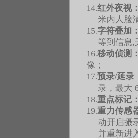
14.
红外夜视
米内人脸
15.
字符叠加
等到信息
16.
移动侦测
像；
17.
预录
/延录
录，最大 6
18.
重点标记
19.
重力传感
动开启摄
并重新进