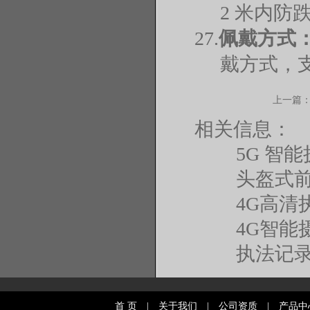
2 米内防
27.
佩戴方式
戴方式，
上一篇
相关信息：
5G 智
头盔式前
4G高清
4G智能
执法记
首 页
|
关于我们
|
公司资质
|
产品中