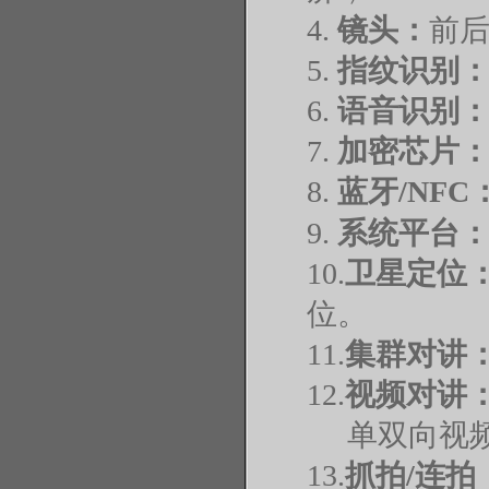
4.
镜头：
前
5.
指纹识别
6.
语音识别
7.
加密芯片
8.
蓝牙
/NFC
9.
系统平台
10.
卫星定位
位。
11.
集群对讲
12.
视频对讲
单双向视
13.
抓拍
/连拍