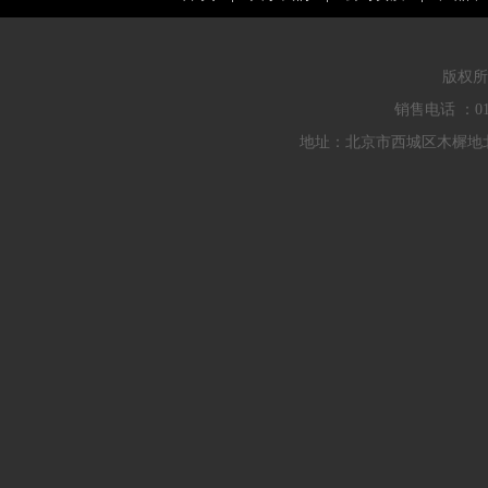
版权所
销售电话 ：010
地址：北京市西城区木樨地北里